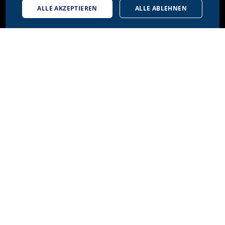
ALLE AKZEPTIEREN
ALLE ABLEHNEN
Sternengasse 17
4051 Basel / Schweiz
Tel. +41 61 287 34 11
Fax. +41 61 287 34 13
info@doetschgrether.ch
SEITEN
Marken
Gesundheit
Über uns
Karriere