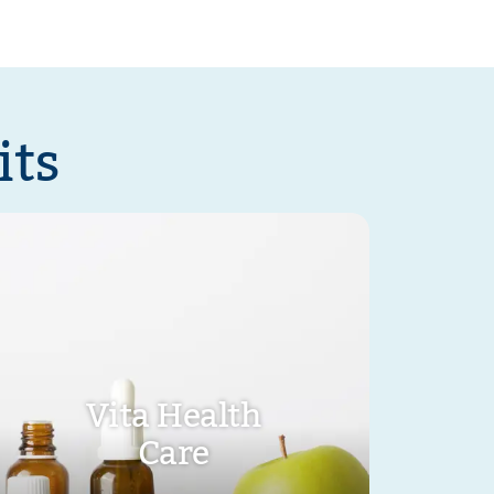
its
Vita Health
Care