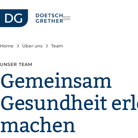
Karriere
FR
IT
Home
Über uns
Team
EN
UNSER TEAM
Gemeinsam
Gesundheit er
machen