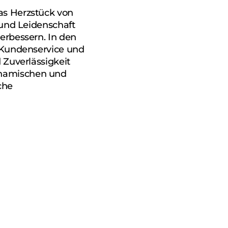
as Herzstück von
 und Leidenschaft
erbessern. In den
, Kundenservice und
 Zuverlässigkeit
ynamischen und
che