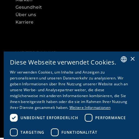
Gesundheit
Über uns
Karriere
WEITERE LINKS
×
Diese Webseite verwendet Cookies.
Cookie-Einstellungen
Wir verwenden Cookies, um Inhalte und Anzeigen zu
Kontakt
GERMAN
personalisieren und unseren Datenverkehr zu analysieren. Wir
Datenschutz & Disclaimer
geben Informationen über Ihre Nutzung unserer Website auch an
ENGLISH
Impressum
unsere Werbe- und Analysepartner weiter, die diese
möglicherweise mit anderen Informationen kombinieren, die Sie
AGB's
FRENCH
ihnen bereitgestellt haben oder die sie im Rahmen Ihrer Nutzung
AEB's
ITALIAN
ihrer Dienste gesammelt haben.
Weitere Informationen
UNBEDINGT ERFORDERLICH
PERFORMANCE
TARGETING
FUNKTIONALITÄT