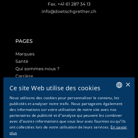
Fax. +41 61 287 34 13
info@doetschgrether.ch
PAGES
Marques
Santé
Qui sommes-nous ?
Carrière
×
Ce site Web utilise des cookies
Nous utilisons des cookies pour personnaliser le contenu, les
GERMAN
publicités et analyser notre trafic. Nous partageons également
LIENS SUPPLÉMENTAIRES
des informations sur votre utilisation de notre site avec nos
ENGLISH
partenaires de publicité et d"analyse qui peuvent les combiner
Paramètres des cookies
avec d"autres informations que vous leur avez fournies ou qu"ils
FRENCH
Contact
ont collectées lors de votre utilisation de leurs services.
En savoir
ITALIAN
plus
Protection des données & Disclaimer