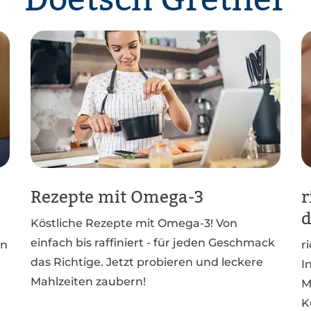
Doetsch Grether
Rezepte mit Omega-3
r
d
Köstliche Rezepte mit Omega-3! Von
einfach bis raffiniert - für jeden Geschmack
en
r
das Richtige. Jetzt probieren und leckere
I
Mahlzeiten zaubern!
M
K