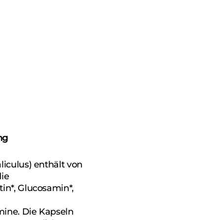
ng
iculus) enthält von
die
in*, Glucosamin*,
mine. Die Kapseln