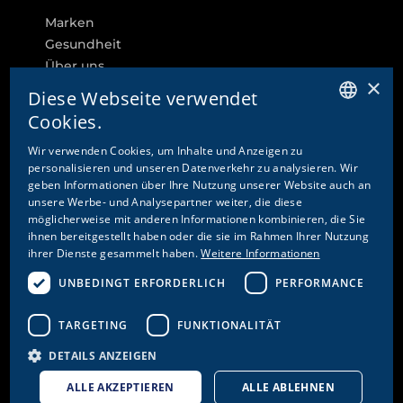
Marken
Gesundheit
Über uns
×
Karriere
Diese Webseite verwendet
Cookies.
GERMAN
Wir verwenden Cookies, um Inhalte und Anzeigen zu
personalisieren und unseren Datenverkehr zu analysieren. Wir
ENGLISH
WEITERE LINKS
geben Informationen über Ihre Nutzung unserer Website auch an
FRENCH
unsere Werbe- und Analysepartner weiter, die diese
Cookie-Einstellungen
möglicherweise mit anderen Informationen kombinieren, die Sie
ITALIAN
ihnen bereitgestellt haben oder die sie im Rahmen Ihrer Nutzung
Kontakt
ihrer Dienste gesammelt haben.
Weitere Informationen
Datenschutz & Disclaimer
Impressum
UNBEDINGT ERFORDERLICH
PERFORMANCE
AGB's
AEB's
TARGETING
FUNKTIONALITÄT
DETAILS ANZEIGEN
ALLE AKZEPTIEREN
ALLE ABLEHNEN