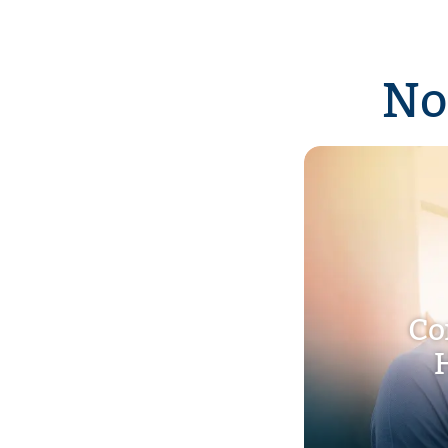
No
Co