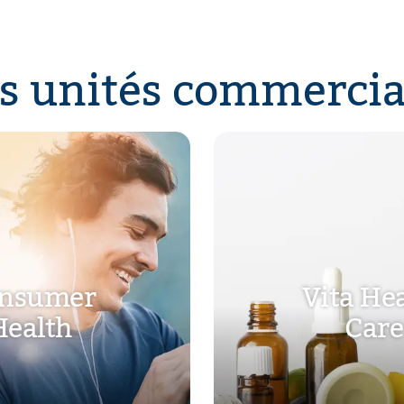
s unités commercia
nsumer
Vita He
Health
Care