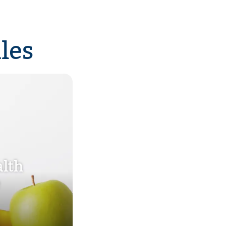
les
alth