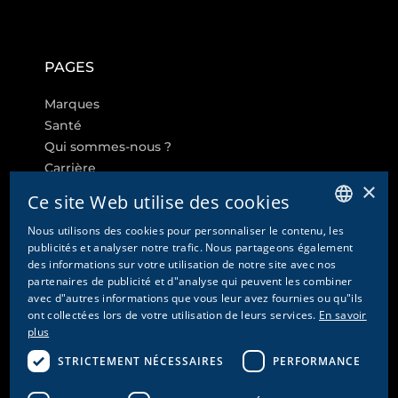
PAGES
Marques
Santé
Qui sommes-nous ?
Carrière
×
Ce site Web utilise des cookies
Nous utilisons des cookies pour personnaliser le contenu, les
GERMAN
publicités et analyser notre trafic. Nous partageons également
LIENS SUPPLÉMENTAIRES
des informations sur votre utilisation de notre site avec nos
ENGLISH
partenaires de publicité et d"analyse qui peuvent les combiner
Paramètres des cookies
avec d"autres informations que vous leur avez fournies ou qu"ils
FRENCH
ont collectées lors de votre utilisation de leurs services.
Contact
En savoir
ITALIAN
plus
Protection des données & Disclaimer
Mentions légales
STRICTEMENT NÉCESSAIRES
PERFORMANCE
CGV