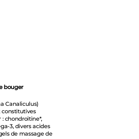
de bouger
a Canaliculus)
 constitutives
 : chondroïtine*,
ga-3, divers acides
 gels de massage de