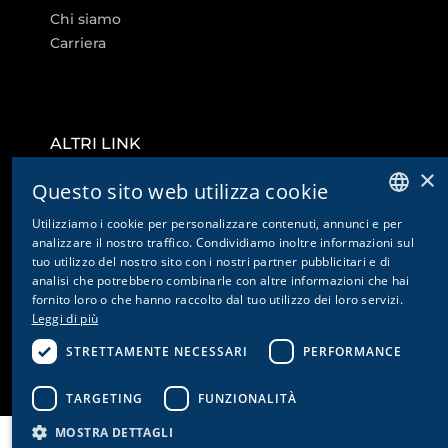
Chi siamo
Carriera
ALTRI LINK
×
Impostazioni dei cookie
Questo sito web utilizza cookie
Contatto
Utilizziamo i cookie per personalizzare contenuti, annunci e per
Informativa sulla privacy e disclaimer
GERMAN
analizzare il nostro traffico. Condividiamo inoltre informazioni sul
Colophon
tuo utilizzo del nostro sito con i nostri partner pubblicitari e di
ENGLISH
analisi che potrebbero combinarle con altre informazioni che hai
CG
fornito loro o che hanno raccolto dal tuo utilizzo dei loro servizi.
FRENCH
CGA
Leggi di più
ITALIAN
STRETTAMENTE NECESSARI
PERFORMANCE
TARGETING
FUNZIONALITÀ
MOSTRA DETTAGLI