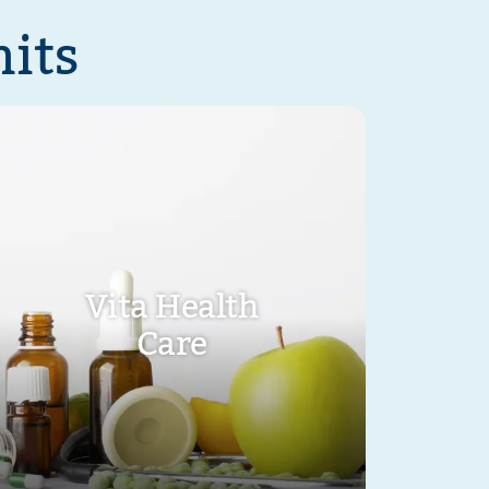
nits
Vita Health
Care