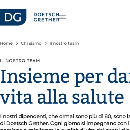
Carriera
DE
FR
Home
Chi siamo
Il nostro team
EN
IL NOSTRO TEAM
Insieme per da
vita alla salute
I nostri dipendenti, che ormai sono più di 80, sono 
di Doetsch Grether. Ogni giorno si impegnano con l