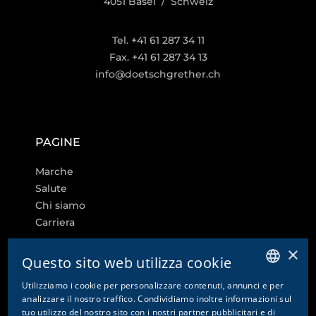
4051 Basel / Schweiz
Tel. +41 61 287 34 11
Fax. +41 61 287 34 13
info@doetschgrether.ch
PAGINE
Marche
Salute
Chi siamo
Carriera
×
Questo sito web utilizza cookie
Utilizziamo i cookie per personalizzare contenuti, annunci e per
ALTRI LINK
GERMAN
analizzare il nostro traffico. Condividiamo inoltre informazioni sul
tuo utilizzo del nostro sito con i nostri partner pubblicitari e di