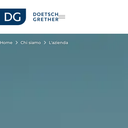
Carriera
DE
FR
Home
Chi siamo
L'azienda
EN