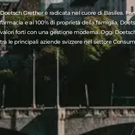
Doetsch Grether è radicata nel cuore di Basilea. F
farmacia e al 100% di proprietà della famiglia, Doe
valori forti con una gestione moderna. Oggi Doetsch
tra le principali aziende svizzere nel settore Consu