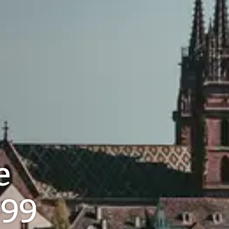
e
899