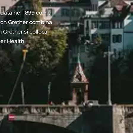
ondata nel 1899 come
tsch Grether combina
 Grether si colloca
mer Health.