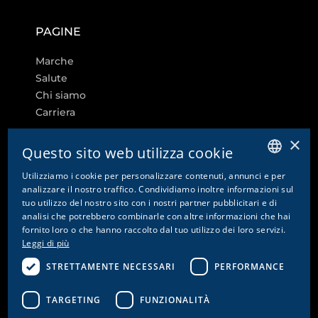
PAGINE
Marche
Salute
Chi siamo
Carriera
×
Questo sito web utilizza cookie
Utilizziamo i cookie per personalizzare contenuti, annunci e per
ALTRI LINK
GERMAN
analizzare il nostro traffico. Condividiamo inoltre informazioni sul
tuo utilizzo del nostro sito con i nostri partner pubblicitari e di
ENGLISH
Impostazioni dei cookie
analisi che potrebbero combinarle con altre informazioni che hai
Contatto
fornito loro o che hanno raccolto dal tuo utilizzo dei loro servizi.
FRENCH
Leggi di più
Informativa sulla privacy e disclaimer
ITALIAN
Colophon
STRETTAMENTE NECESSARI
PERFORMANCE
CG
CGA
TARGETING
FUNZIONALITÀ