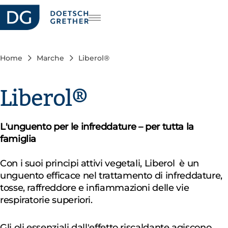
riera
DE
FR
Home
Marche
Liberol®
EN
Liberol®
L'unguento per le infreddature – per tutta la
famiglia
Con i suoi principi attivi vegetali, Liberol è un
unguento efficace nel trattamento di infreddature,
tosse, raffreddore e infiammazioni delle vie
respiratorie superiori.
Gli oli essenziali dall'effetto riscaldante agiscono