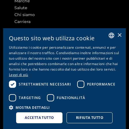
Marche
Salute
Chi siamo
Carriera
×
Questo sito web utilizza cookie
Utilizziamo i cookie per personalizzare contenuti, annunci e per
ALTRI LINK
GERMAN
analizzare il nostro traffico. Condividiamo inoltre informazioni sul
tuo utilizzo del nostro sito con i nostri partner pubblicitari e di
ENGLISH
Impostazioni dei cookie
analisi che potrebbero combinarle con altre informazioni che hai
fornito loro o che hanno raccolto dal tuo utilizzo dei loro servizi.
Contatto
FRENCH
Leggi di più
Informativa sulla privacy e disclaimer
ITALIAN
Colophon
STRETTAMENTE NECESSARI
PERFORMANCE
CG
CGA
TARGETING
FUNZIONALITÀ
MOSTRA DETTAGLI
ACCETTA TUTTO
RIFIUTA TUTTO