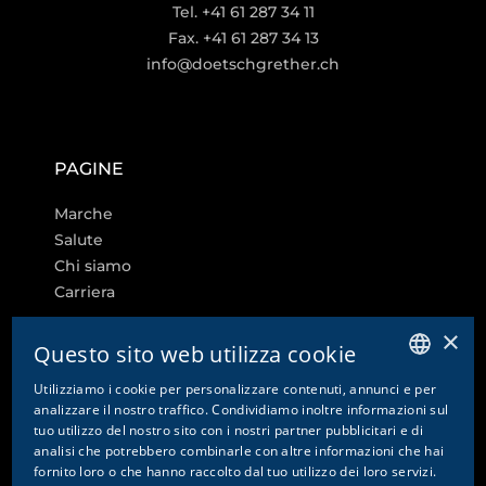
Tel. +41 61 287 34 11
Fax. +41 61 287 34 13
info@doetschgrether.ch
PAGINE
Marche
Salute
Chi siamo
Carriera
×
Questo sito web utilizza cookie
Utilizziamo i cookie per personalizzare contenuti, annunci e per
ALTRI LINK
GERMAN
analizzare il nostro traffico. Condividiamo inoltre informazioni sul
tuo utilizzo del nostro sito con i nostri partner pubblicitari e di
ENGLISH
Impostazioni dei cookie
analisi che potrebbero combinarle con altre informazioni che hai
fornito loro o che hanno raccolto dal tuo utilizzo dei loro servizi.
Contatto
FRENCH